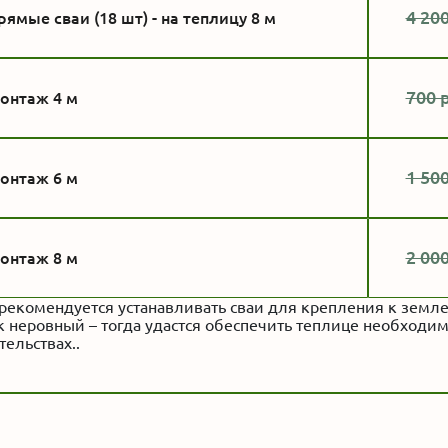
4 200
рямые сваи (18 шт) - на теплицу 8 м
700 
онтаж 4 м
1 500
онтаж 6 м
2 000
онтаж 8 м
рекомендуется устанавливать сваи для крепления к земле,
к неровный – тогда удастся обеспечить теплице необходи
тельствах..