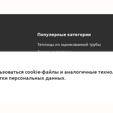
Популярные категории
Теплицы из оцинкованной трубы
Арочные теплицы
Парники домиком
Оборудование для теплиц
ьзоваться cookie-файлы и аналогичные технол
Навесы из поликарбоната
тки персональных данных.
Теплицы оптом
Все услуги