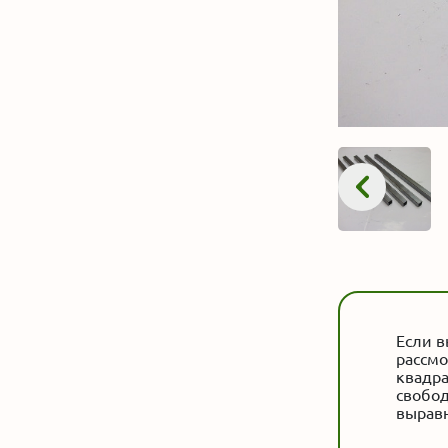
Если в
рассмо
квадра
свобод
выравн