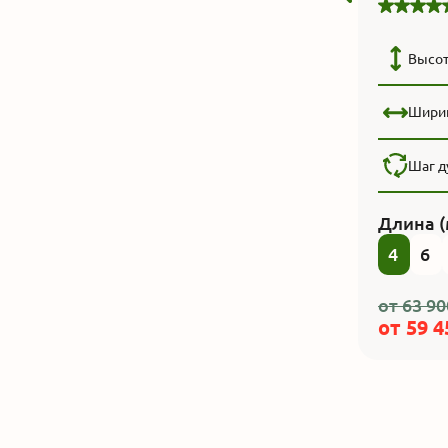
Высот
Шири
Шаг д
Длина (
4
6
от
63 90
от
59 4