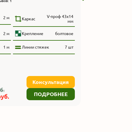
ывов: 1
V-проф 43x14
2 м
Каркас
мм
2 м
Крепление
болтовое
1 м
Линии стяжек
7 шт
Консультация
б.
ПОДРОБНЕЕ
уб.