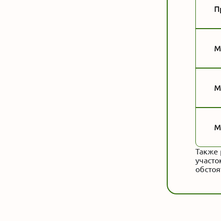
П
М
М
М
Также 
участо
обстоя