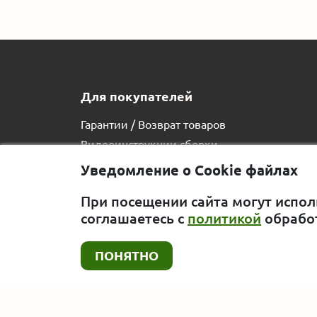
Для покупателей
Гарантии / Возврат товаров
Видеоинструкции сборки
Вопросы покупателей
Уведомление о Cookie файлах
Статьи
При посещении сайта могут испол
Отзывы
соглашаетесь с
политикой
обрабо
Вакансии
Жалоба директору
ПОНЯТНО
Copyright © 2015-2026. ООО «Экострой».
Политика обработки персональных данных