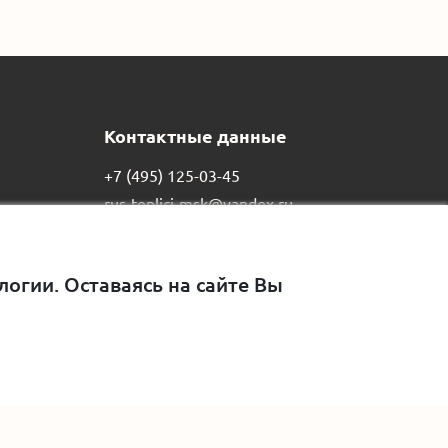
Контактные данные
+7 (495) 125-03-45
rus-teplici-msk@yandex.ru
129515,
г. Москва
,
ул.
Академика Королева, д. 13,
стр. 1
огии. Оставаясь на сайте Вы
Пн-Вс, с 8:00 до 21:00