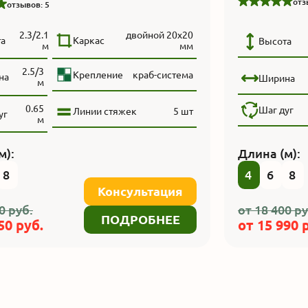
отз
отзывов: 5
2.3/2.1
двойной 20х20
а
Каркас
Высота
м
мм
2.5/3
Крепление
краб-система
на
Ширина
м
0.65
Шаг дуг
Линии стяжек
5 шт
уг
м
м):
Длина (м):
8
4
6
8
Консультация
0
руб.
от
18 400
ру
ПОДРОБНЕЕ
50
руб.
от
15 990
р