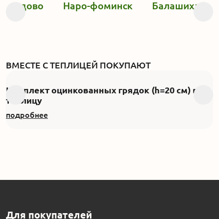
модедово
Наро-фоминск
Балашиха
ВМЕСТЕ С ТЕПЛИЦЕЙ ПОКУПАЮТ
Комплект оцинкованных грядок (h=20 см) в
теплицу
подробнее
Для покупателей