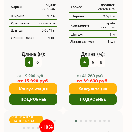
оцинк
двойной
Каркас
Каркас
20х20 мм
20х20 мм.
Ширина
1.7 м
Ширина
2.5/3 м
Крепление
болтовое
краб-
Крепление
система
Шаг дуг
0.65/1 м
Шаг дуг
1 м
Линии стяжек
4 шт
Линии стяжек
5 шт
Длина (м):
Длина (м):
4
6
4
6
8
от
19 900
руб.
от
41 260
руб.
от
15 990
руб.
от
39 600
руб.
Консультация
Консультация
ПОДРОБНЕЕ
ПОДРОБНЕЕ
СДВИЖНАЯ
ПАНЕЛЬ 1 М
-18%