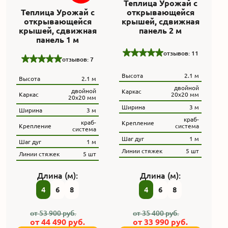
Теплица Урожай с
Теплица Урожай с
открывающейся
открывающейся
крышей, сдвижная
крышей, сдвижная
панель 2 м
панель 1 м
отзывов: 11
отзывов: 7
Высота
2.1 м
Высота
2.1 м
двойной
двойной
Каркас
Каркас
20x20 мм
20x20 мм
Ширина
3 м
Ширина
3 м
краб-
краб-
Крепление
Крепление
система
система
Шаг дуг
1 м
Шаг дуг
1 м
Линии стяжек
5 шт
Линии стяжек
5 шт
Длина (м):
Длина (м):
4
6
8
4
6
8
от
53 900
руб.
от
35 400
руб.
от
44 490
руб.
от
33 990
руб.