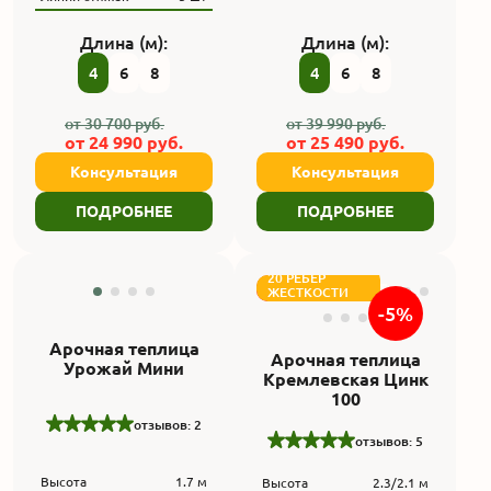
Линии стяжек
5 шт
Линии стяжек
7 шт
Длина (м):
Длина (м):
4
6
8
4
6
8
от
30 700
руб.
от
39 990
руб.
от
24 990
руб.
от
25 490
руб.
Консультация
Консультация
ПОДРОБНЕЕ
ПОДРОБНЕЕ
МИНИ-
ТЕПЛИЦА
20 РЕБЕР
ФУНДАМАНЕТ
ЖЕСТКОСТИ
В ПОДАРОК
-5%
Арочная теплица
Арочная теплица
Урожай Мини
Кремлевская Цинк
100
отзывов: 2
отзывов: 5
Высота
1.7 м
Высота
2.3/2.1 м