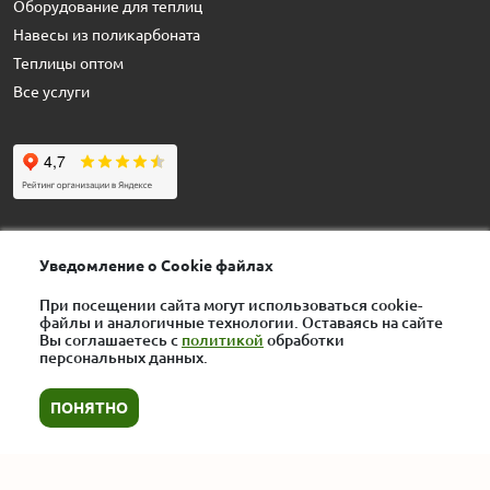
Оборудование для теплиц
Навесы из поликарбоната
Теплицы оптом
Все услуги
Контактные данные
Уведомление о Cookie файлах
При посещении сайта могут использоваться cookie-
+7 (495) 125-03-45
файлы и аналогичные технологии. Оставаясь на сайте
rus-teplici-msk@yandex.ru
Вы соглашаетесь с
политикой
обработки
персональных данных.
129515,
г. Москва
,
ул. Академика
Королева, д. 13, стр. 1
ПОНЯТНО
Пн-Вс, с 8:00 до 21:00