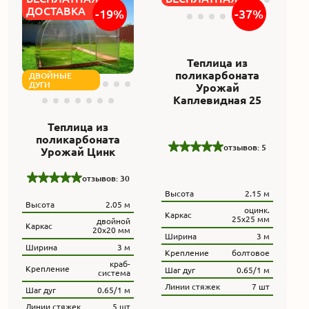
ДОСТАВКА
ДОСТАВКА
-19%
-37%
ДВОЙНЫЕ
ДУГИ
Теплица из
Теплица из
поликарбоната
поликарбоната
Урожай
Урожай Цинк
Каплевидная 25
отзывов: 30
отзывов: 5
Высота
2.05 м
Высота
2.15 м
двойной
Каркас
20х20 мм
оцинк.
Каркас
25х25 мм
Ширина
3 м
Ширина
3 м
краб-
Крепление
система
Крепление
болтовое
Шаг дуг
0.65/1 м
Шаг дуг
0.65/1 м