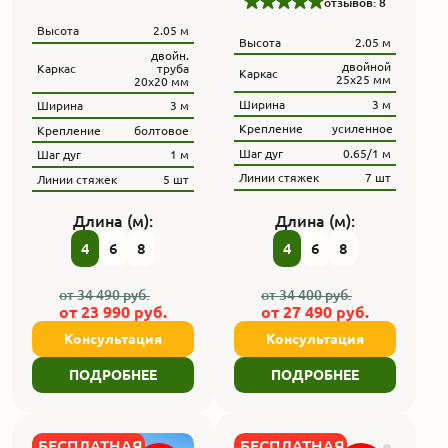
отзывов: 8
Высота
2.05 м
Высота
2.05 м
двойн.
двойной
Каркас
труба
Каркас
25х25 мм
20x20 мм
Ширина
3 м
Ширина
3 м
Крепление
усиленное
Крепление
болтовое
Шаг дуг
0.65/1 м
Шаг дуг
1 м
Линии стяжек
7 шт
Линии стяжек
5 шт
Длина (м):
Длина (м):
4
6
8
4
6
8
от
34 490
руб.
от
34 400
руб.
от
23 990
руб.
от
27 490
руб.
Консультация
Консультация
ПОДРОБНЕЕ
ПОДРОБНЕЕ
БЕСПЛАТНАЯ
БЕСПЛАТНАЯ