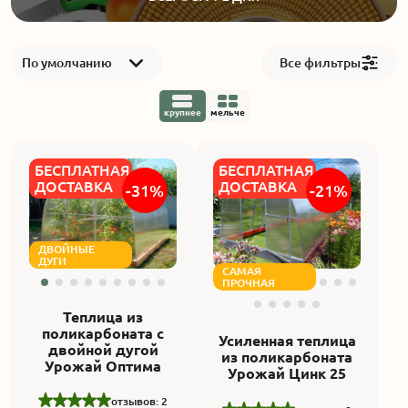
Акции
По умолчанию
Все фильтры
Производство
крупнее
мельче
Выставка
БЕСПЛАТНАЯ
БЕСПЛАТНАЯ
Отзывы
ДОСТАВКА
ДОСТАВКА
-31%
-21%
Вопросы
ДВОЙНЫЕ
ДУГИ
САМАЯ
Гарантии
ПРОЧНАЯ
Теплица из
Вакансии
поликарбоната с
Усиленная теплица
двойной дугой
из поликарбоната
Урожай Оптима
Урожай Цинк 25
отзывов: 2