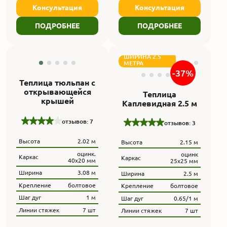
Консультация
Консультация
ПОДРОБНЕЕ
ПОДРОБНЕЕ
ШИРИНА 2.5
МЕТРА
-37%
Теплица тюльпан с
открывающейся
Теплица
крышей
Каплевидная 2.5 м
отзывов: 7
отзывов: 3
Высота
2.02 м
Высота
2.15 м
оцинк.
оцинк
Каркас
Каркас
40х20 мм
25х25 мм
Ширина
3.08 м
Ширина
2.5 м
Крепление
болтовое
Крепление
болтовое
Шаг дуг
1 м
Шаг дуг
0.65/1 м
Линии стяжек
7 шт
Линии стяжек
7 шт