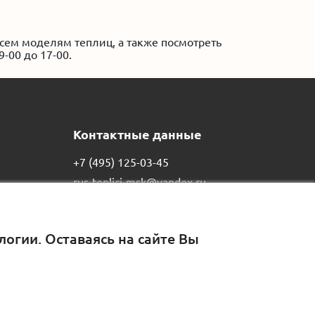
сем моделям теплиц, а также посмотреть
-00 до 17-00.
Контактные данные
+7 (495) 125-03-45
rus-teplici-msk@yandex.ru
129515,
г. Москва
,
ул.
Академика Королева, д. 13,
стр. 1
огии. Оставаясь на сайте Вы
Пн-Вс, с 8:00 до 21:00