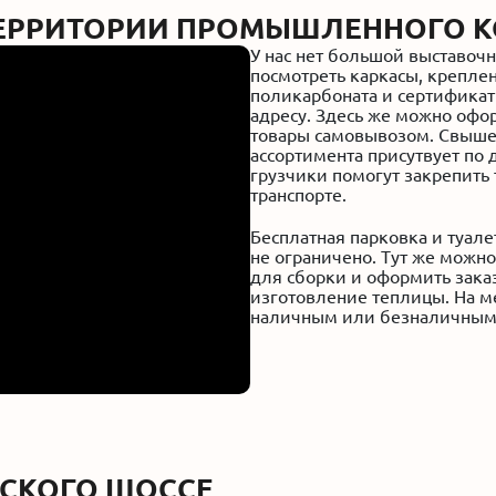
 ТЕРРИТОРИИ ПРОМЫШЛЕННОГО 
У нас нет большой выставоч
посмотреть каркасы, крепле
поликарбоната и сертифика
адресу. Здесь же можно офор
товары самовывозом. Свыше
ассортимента присутвует по 
грузчики помогут закрепить
транспорте.
Бесплатная парковка и туал
не ограничено. Тут же можн
для сборки и оформить зака
изготовление теплицы. На м
наличным или безналичным
НСКОГО ШОССЕ