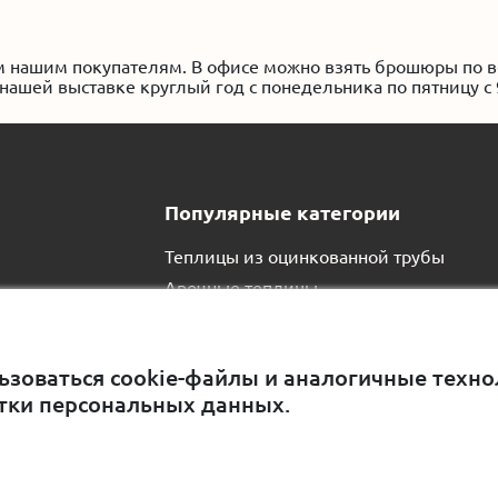
 нашим покупателям. В офисе можно взять брошюры по в
нашей выставке круглый год с понедельника по пятницу с 9
Популярные категории
Теплицы из оцинкованной трубы
Арочные теплицы
Парники домиком
Оборудование для теплиц
ьзоваться cookie-файлы и аналогичные технол
Навесы из поликарбоната
тки персональных данных.
Теплицы оптом
Все услуги