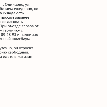
 г. Одинцово, ул.
аботаем ежедевно, но
в склада есть
 просим заранее
 согласовать
При въезде справа от
у табличку с
189-68-93 и надписью
анный шлагбаум.
уточно, он отроект
орию свободный.
ы едете в магазин