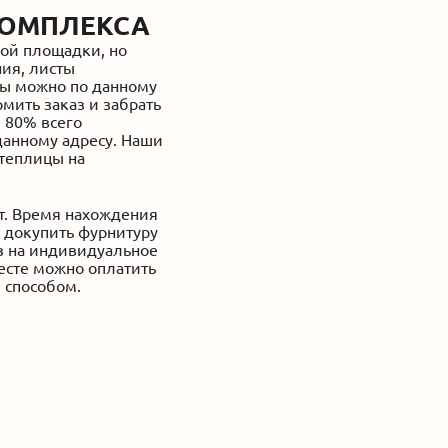
КОМПЛЕКСА
ной площадки, но
ния, листы
ты можно по данному
мить заказ и забрать
 80% всего
данному адресу. Наши
 теплицы на
ет. Время нахождения
о докупить фурнитуру
з на индивидуальное
есте можно оплатить
 способом.