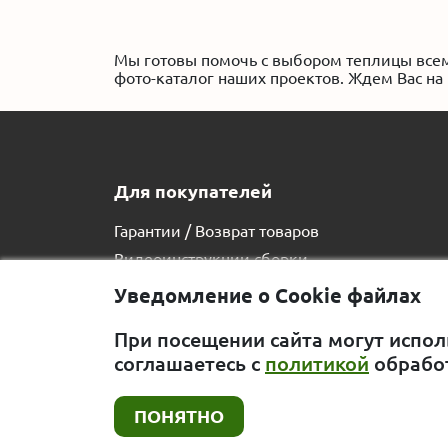
Мы готовы помочь с выбором теплицы всем
фото-каталог наших проектов. Ждем Вас на 
Для покупателей
Гарантии / Возврат товаров
Видеоинструкции сборки
Вопросы покупателей
Уведомление о Cookie файлах
Статьи
При посещении сайта могут испол
Отзывы
соглашаетесь с
политикой
обрабо
Вакансии
Жалоба директору
ПОНЯТНО