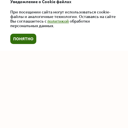
Уведомление о Cookie файлах
Отзывы
Вакансии
При посещении сайта могут использоваться cookie-
файлы и аналогичные технологии. Оставаясь на сайте
Жалоба директору
Вы соглашаетесь с
политикой
обработки
персональных данных.
Copyright © 2015-2026. ООО «Экострой».
Политика обработки персональных
ПОНЯТНО
данных
Популярные категории
Теплицы из оцинкованной трубы
Арочные теплицы
Парники домиком
Оборудование для теплиц
Навесы из поликарбоната
Теплицы оптом
Все услуги