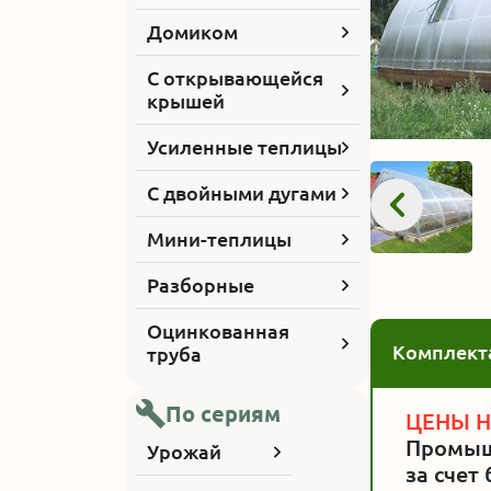
Домиком
С открывающейся
крышей
Усиленные теплицы
С двойными дугами
Мини-теплицы
Разборные
Оцинкованная
Комплект
труба
По сериям
ЦЕНЫ 
Промыш
Урожай
за счет