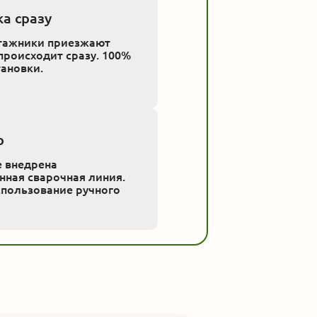
ка сразу
тажники приезжают
происходит сразу. 100%
тановки.
о
е внедрена
нная сварочная линия.
пользование ручного