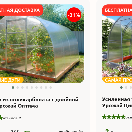
АТНАЯ ДОСТАВКА
БЕСПЛАТН
-31%
ЫЕ ДУГИ
САМАЯ ПР
Усиленная 
 из поликарбоната с двойной
Урожай Ци
Урожай Оптима
отз
отзывов: 2
2.05
двойн. труба