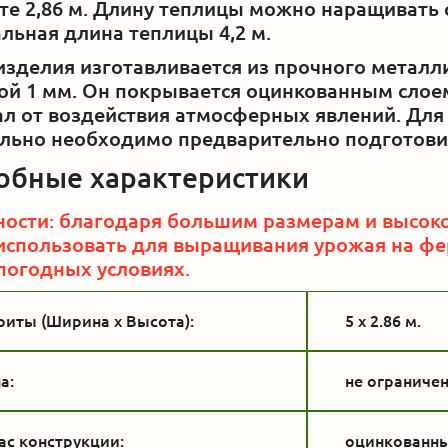
те 2,86 м. Длину теплицы можно наращивать с
ьная длина теплицы 4,2 м.
изделия изготавливается из прочного металл
й 1 мм. Он покрывается оцинкованным слое
л от воздействия атмосферных явлений. Дл
льно необходимо предварительно подготови
обные характеристики
ости: благодаря большим размерам и высоко
спользовать для выращивания урожая на фе
огодных условиях.
риты (Ширина x Высота):
5 x 2.86 м.
а:
не ограниче
ас конструкции:
оцинкованны