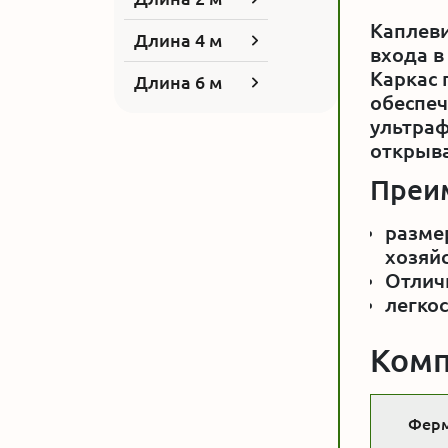
Каплеви
Длина 4 м
входа в
Каркас 
Длина 6 м
обеспеч
ультраф
открыва
Преи
размер
хозяйс
Отличн
легкос
Комп
Ферм