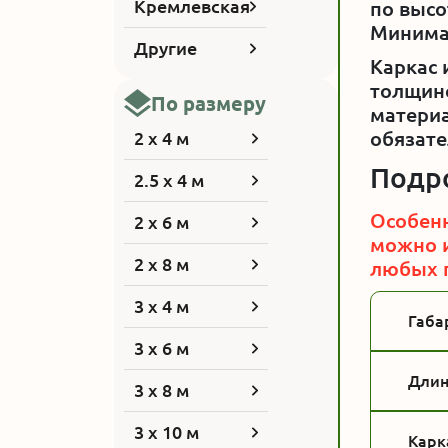
Кремлевская
по высо
Минимал
Другие
Каркас 
толщино
По размеру
материа
обязате
2 x 4 м
Подр
2.5 x 4 м
Особенн
2 x 6 м
можно и
2 x 8 м
любых п
3 x 4 м
Габа
3 x 6 м
Длин
3 x 8 м
3 x 10 м
Карк