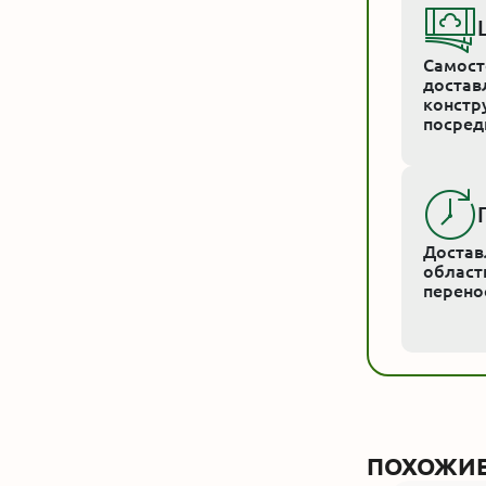
Самост
достав
констру
посред
Достав
области
перено
ПОХОЖИЕ