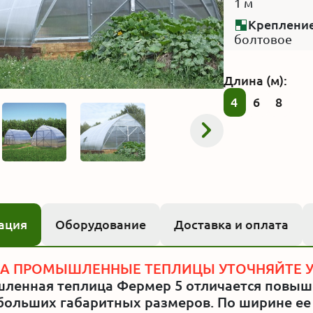
1 м
Креплени
болтовое
Длина (м):
4
6
8
ация
Оборудование
Доставка и оплата
НА ПРОМЫШЛЕННЫЕ ТЕПЛИЦЫ УТОЧНЯЙТЕ У
ленная теплица Фермер 5 отличается повыш
 больших габаритных размеров. По ширине ее 