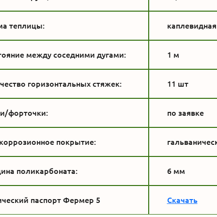
а теплицы:
каплевидная
тояние между соседними дугами:
1 м
чество горизонтальных стяжек:
11 шт
и/форточки:
по заявке
коррозионное покрытие:
гальваничес
ина поликарбоната:
6 мм
ический паспорт Фермер 5
Скачать