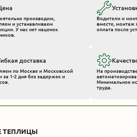
Цена
Установ
оятельно производим,
Водители и мон
ляем и устанавливаем
вместе, монтаж 
кции. У нас нет наценок
оплата после ус
ников.
Гибкая доставка
Качеств
ляем по Москве и Московской
На производств
 за 1-2 дня без задержек и
автоматизирова
сов.
Минимальное ис
труда.
 ТЕПЛИЦЫ