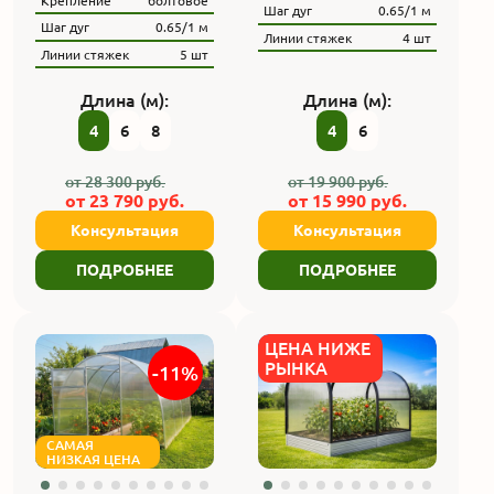
Крепление
болтовое
Шаг дуг
0.65/1 м
Шаг дуг
0.65/1 м
Линии стяжек
4 шт
Линии стяжек
5 шт
Длина (м):
Длина (м):
4
6
8
4
6
от
28 300
руб.
от
19 900
руб.
от
23 790
руб.
от
15 990
руб.
Консультация
Консультация
ПОДРОБНЕЕ
ПОДРОБНЕЕ
ЦЕНА НИЖЕ
РЫНКА
-11%
САМАЯ
НИЗКАЯ ЦЕНА