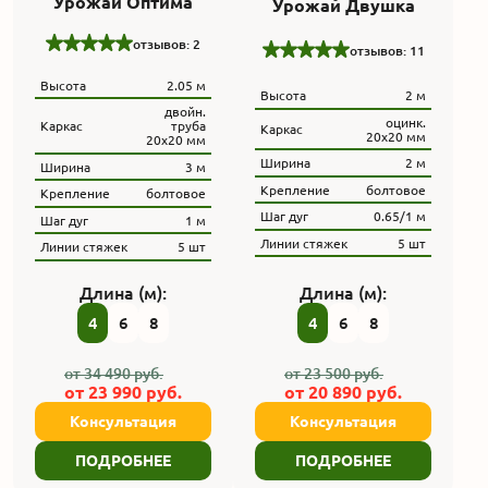
Урожай Оптима
Урожай Двушка
отзывов: 2
отзывов: 11
Высота
2.05 м
Высота
2 м
двойн.
оцинк.
Каркас
труба
Каркас
20х20 мм
20x20 мм
Ширина
2 м
Ширина
3 м
Крепление
болтовое
Крепление
болтовое
Шаг дуг
0.65/1 м
Шаг дуг
1 м
Линии стяжек
5 шт
Линии стяжек
5 шт
Длина (м):
Длина (м):
4
6
8
4
6
8
от
34 490
руб.
от
23 500
руб.
от
23 990
руб.
от
20 890
руб.
Консультация
Консультация
ПОДРОБНЕЕ
ПОДРОБНЕЕ