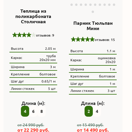
Теплица из
поликарбоната
Столичная
Парник Тюльпан
Мини
отзывов: 9
отзывов: 15
Высота
2.05 м
Высота
1.1 м
труба
Каркас
оцинковка
20x20 мм
Каркас
20х20
Ширина
3 м
Ширина
1 м
Крепление
болтовое
Крепление
болтовое
Шаг дуг
0.65/1 м
Шаг дуг
1 м
Линии стяжек
5 шт
Линии стяжек
3 шт
Длина (м):
Длина (м):
4
6
8
2
4
от
24 990
руб.
от
15 490
руб.
от
22 290
руб.
от
14 490
руб.