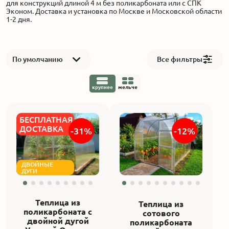
для конструкций длиной 4 м без поликарбоната или с СПК
Эконом. Доставка и установка по Москве и Московской области
1-2 дня.
Акции
Производство
По умолчанию
Все фильтры
Выставка
крупнее
мельче
Отзывы
БЕСПЛАТНАЯ
ДОСТАВКА
-31%
-12%
Вопросы
Гарантии
ДВОЙНЫЕ
ДУГИ
Вакансии
Теплица из
Теплица из
поликарбоната с
сотового
двойной дугой
поликарбоната