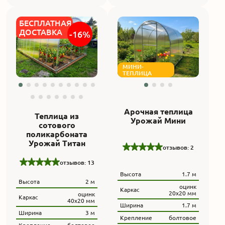
БЕСПЛАТНАЯ
ДОСТАВКА
-16%
МИНИ-
ТЕПЛИЦА
Арочная теплица
Теплица из
Урожай Мини
сотового
поликарбоната
Урожай Титан
отзывов: 2
отзывов: 13
Высота
1.7 м
Высота
2 м
оцинк
Каркас
20х20 мм
оцинк
Каркас
40х20 мм
Ширина
1.7 м
Ширина
3 м
Крепление
болтовое