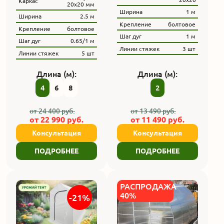
Каркас
20х20 мм
Ширина
1 м
Ширина
2.5 м
Крепление
болтовое
Крепление
болтовое
Шаг дуг
1 м
Шаг дуг
0.65/1 м
Линии стяжек
3 шт
Линии стяжек
5 шт
Длина (м):
Длина (м):
4
6
8
2
от
24 400
руб.
от
13 490
руб.
от
22 990
руб.
от
11 490
руб.
Консультация
Консультация
ПОДРОБНЕЕ
ПОДРОБНЕЕ
РАСПРОДАЖА
40%
-21%