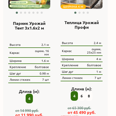
ШИРИНА 4 М
Теплица Урожай
Парник Урожай
Профи
Тент 3x1.6x2 м
Высота
2.4 м
Высота
2.1 м
оцинк.
Каркас
оцинк. 16
25х25 мм
Каркас
мм
Ширина
4 м
Ширина
1.6 м
Крепление
болтовое
Крепление
болтовое
Шаг дуг
1 м
Шаг дуг
0.98 м
Линии стяжек
7 шт
Линии стяжек
7 шт
Длина (м):
Длина (м):
4
6
8
4
от
65 300
руб.
от
14 990
руб.
от
45 490
руб.
от
11 990
руб.