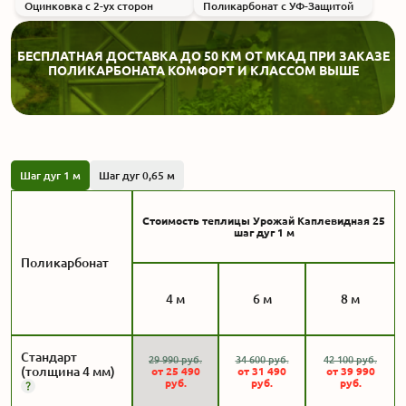
Оцинковка с 2-ух сторон
Поликарбонат с УФ-Защитой
БЕСПЛАТНАЯ ДОСТАВКА ДО 50 КМ ОТ МКАД ПРИ ЗАКАЗЕ
ПОЛИКАРБОНАТА КОМФОРТ И КЛАССОМ ВЫШЕ
Шаг дуг 1 м
Шаг дуг 0,65 м
Стоимость теплицы Урожай Каплевидная 25
шаг дуг 1 м
Поликарбонат
4 м
6 м
8 м
Стандарт
29 990
руб.
34 600
руб.
42 100
руб.
(толщина 4 мм)
от
25 490
от
31 490
от
39 990
руб.
руб.
руб.