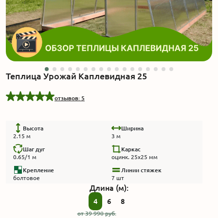
Акции
Производство
Выставка
Теплица Урожай Каплевидная 25
Отзывы
отзывов: 5
Вопросы
Высота
Ширина
2.15 м
3 м
Гарантии
Шаг дуг
Каркас
0.65/1 м
оцинк. 25х25 мм
Крепление
Линии стяжек
Вакансии
болтовое
7 шт
Длина (м):
4
6
8
от
39 990
руб.