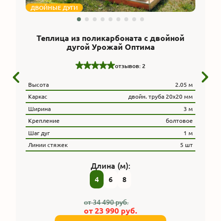
ДВОЙНЫЕ ДУГИ
Теплица из поликарбоната с двойной
дугой Урожай Оптима
отзывов: 2
Высота
2.05 м
Каркас
двойн. труба 20x20 мм
Ширина
3 м
Крепление
болтовое
Шаг дуг
1 м
Линии стяжек
5 шт
Длина (м):
4
6
8
от
34 490
руб.
от
23 990
руб.