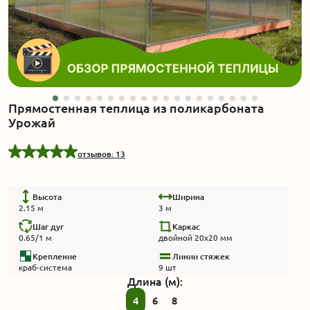
Акции
Производство
Выставка
Прямостенная теплица из поликарбоната
Урожай
Отзывы
отзывов: 13
Вопросы
Высота
Ширина
2.15 м
3 м
Гарантии
Шаг дуг
Каркас
0.65/1 м
двойной 20х20 мм
Вакансии
Крепление
Линии стяжек
краб-система
9 шт
Длина (м):
4
6
8