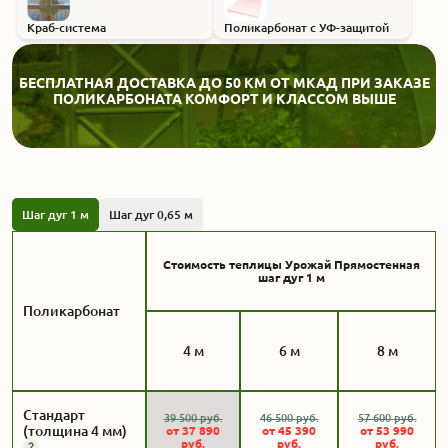
Краб-система
Поликарбонат с УФ-защитой
БЕСПЛАТНАЯ ДОСТАВКА ДО 50 КМ ОТ МКАД ПРИ ЗАКАЗЕ
ПОЛИКАРБОНАТА КОМФОРТ И КЛАССОМ ВЫШЕ
Шаг дуг 1 м
Шаг дуг 0,65 м
Стоимость теплицы Урожай Прямостенная
шаг дуг 1 м
Поликарбонат
4 м
6 м
8 м
Стандарт
39 500
руб.
46 500
руб.
57 600
руб.
(толщина 4 мм)
от
37 890
от
45 390
от
53 990
руб.
руб.
руб.