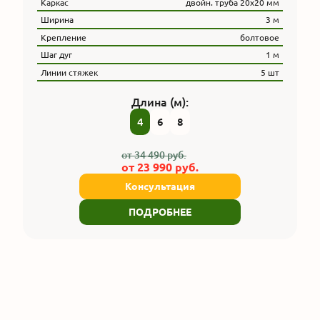
Каркас
двойн. труба 20x20 мм
Ширина
3 м
Крепление
болтовое
Шаг дуг
1 м
Линии стяжек
5 шт
Длина (м):
4
6
8
от
34 490
руб.
от
23 990
руб.
Консультация
ПОДРОБНЕЕ