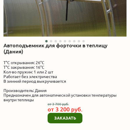
Акции
Производство
Выставка
Автоподъемник для форточки в теплицу
(Дания)
Отзывы
Т°С открывания: 26°С
Т°С закрывания: 16°С
Кол-во пружин: 1 или 2 шт
Вопросы
Работает без электричества
В зимний период выкручивается
Гарантии
Производитель: Дания
Предназначен для автоматической установки температуры
внутри теплицы
Вакансии
от
3 700
руб.
от
3 200
руб.
ЗАКАЗАТЬ