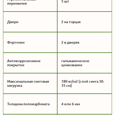
5 шт
перемычек
Двери
2 на торцах
Форточки
2 в дверях
Антикоррозионное
гальваническое
покрытие
цинкование
Максимальная снеговая
180 кг/м2 (слой снега 30-
нагрузка
35 см)
Толщина поликарбоната
4 или 6 мм