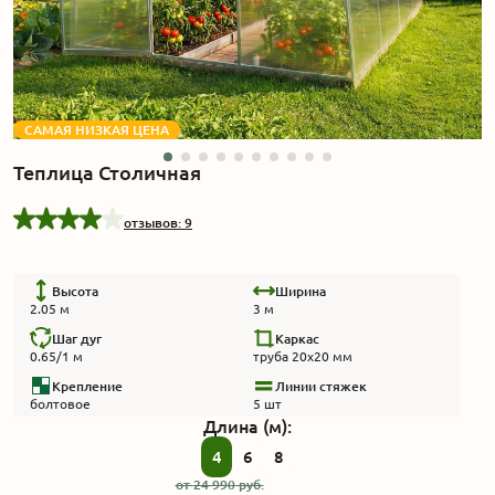
Акции
Производство
САМАЯ НИЗКАЯ ЦЕНА
Выставка
Теплица Столичная
Отзывы
отзывов: 9
Вопросы
Высота
Ширина
2.05 м
3 м
Гарантии
Шаг дуг
Каркас
0.65/1 м
труба 20x20 мм
Крепление
Линии стяжек
Вакансии
болтовое
5 шт
Длина (м):
4
6
8
от
24 990
руб.