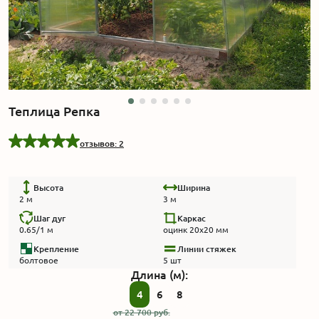
Акции
Производство
Выставка
Теплица Репка
Отзывы
отзывов: 2
Вопросы
Высота
Ширина
2 м
3 м
Гарантии
Шаг дуг
Каркас
0.65/1 м
оцинк 20х20 мм
Крепление
Линии стяжек
Вакансии
болтовое
5 шт
Длина (м):
4
6
8
от
22 700
руб.