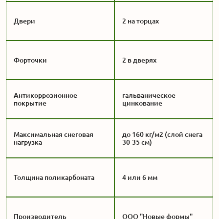
Двери
2 на торцах
Форточки
2 в дверях
Антикоррозионное
гальваническое
покрытие
цинкование
Максимальная снеговая
до 160 кг/м2 (слой снега
нагрузка
30-35 см)
Толщина поликарбоната
4 или 6 мм
Производитель
ООО "Новые формы"