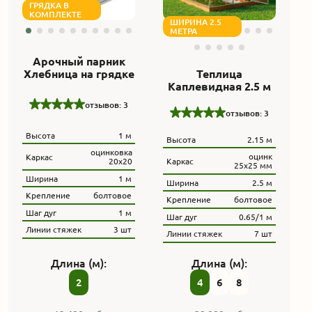
ГРЯДКА В
КОМПЛЕКТЕ
ШИРИНА 2.5
МЕТРА
Арочный парник
Хлебница на грядке
Теплица
Каплевидная 2.5 м
отзывов: 3
отзывов: 3
Высота
1 м
Высота
2.15 м
оцинковка
оцинк
Каркас
Каркас
20х20
25х25 мм
Ширина
1 м
Ширина
2.5 м
Крепление
болтовое
Крепление
болтовое
Шаг дуг
1 м
Шаг дуг
0.65/1 м
Линии стяжек
3 шт
Линии стяжек
7 шт
Длина (м):
Длина (м):
2
4
6
8