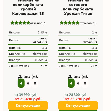
поликарбоната
сотового
Урожай
поликарбоната
Каплевидная 25
Урожай Титан
отзывов: 5
отзывов: 13
Высота
2.15 м
Высота
2 м
оцинк.
оцинк
Каркас
Каркас
25х25 мм
40х20 мм
Ширина
3 м
Ширина
3 м
Крепление
болтовое
Крепление
болтовое
Шаг дуг
0.65/1 м
Шаг дуг
0.65/1 м
Линии стяжек
7 шт
Линии стяжек
5 шт
Длина (м):
Длина (м):
4
6
8
4
6
8
от
39 990
руб.
от
28 300
руб.
от
25 490
руб.
от
23 790
руб.
Консультация
Консультация