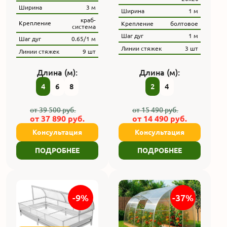
Ширина
3 м
Ширина
1 м
краб-
Крепление
Крепление
болтовое
система
Шаг дуг
1 м
Шаг дуг
0.65/1 м
Линии стяжек
3 шт
Линии стяжек
9 шт
Длина (м):
Длина (м):
4
6
8
2
4
от
39 500
руб.
от
15 490
руб.
от
37 890
руб.
от
14 490
руб.
Консультация
Консультация
ПОДРОБНЕЕ
ПОДРОБНЕЕ
-9%
-37%