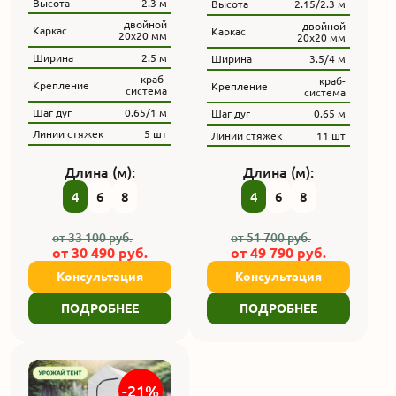
Высота
2.3 м
Высота
2.15/2.3 м
двойной
двойной
Каркас
Каркас
20х20 мм
20x20 мм
Ширина
2.5 м
Ширина
3.5/4 м
краб-
краб-
Крепление
Крепление
система
система
Шаг дуг
0.65/1 м
Шаг дуг
0.65 м
Линии стяжек
5 шт
Линии стяжек
11 шт
Длина (м):
Длина (м):
4
6
8
4
6
8
от
33 100
руб.
от
51 700
руб.
от
30 490
руб.
от
49 790
руб.
Консультация
Консультация
ПОДРОБНЕЕ
ПОДРОБНЕЕ
-21%