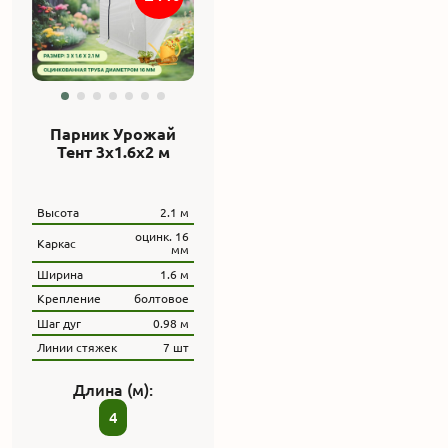
Парник Урожай
Тент 3x1.6x2 м
Высота
2.1 м
оцинк. 16
Каркас
мм
Ширина
1.6 м
Крепление
болтовое
Шаг дуг
0.98 м
Линии стяжек
7 шт
Длина (м):
4