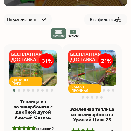
Акции
По умолчанию
Все фильтры
Производство
крупнее
мельче
Выставка
БЕСПЛАТНАЯ
БЕСПЛАТНАЯ
Отзывы
ДОСТАВКА
ДОСТАВКА
-31%
-21%
Вопросы
ДВОЙНЫЕ
ДУГИ
САМАЯ
Гарантии
ПРОЧНАЯ
Теплица из
Вакансии
поликарбоната с
Усиленная теплица
двойной дугой
из поликарбоната
Урожай Оптима
Урожай Цинк 25
отзывов: 2