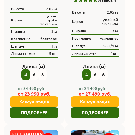
отзывов: 8
Высота
2.05 м
Высота
2.05 м
двойн.
двойной
Каркас
труба
Каркас
25х25 мм
20x20 мм
Ширина
3 м
Ширина
3 м
Крепление
усиленное
Крепление
болтовое
Шаг дуг
0.65/1 м
Шаг дуг
1 м
Линии стяжек
7 шт
Линии стяжек
5 шт
Длина (м):
Длина (м):
4
6
8
4
6
8
от
34 490
руб.
от
34 400
руб.
от
23 990
руб.
от
27 490
руб.
Консультация
Консультация
ПОДРОБНЕЕ
ПОДРОБНЕЕ
БЕСПЛАТНАЯ