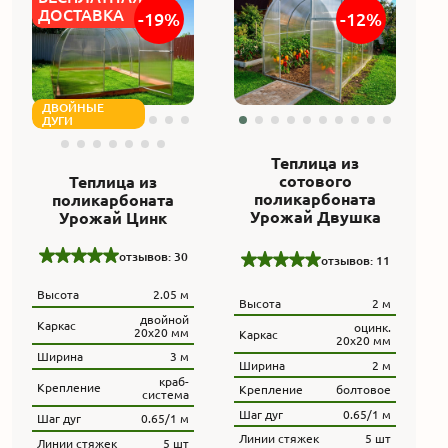
ДОСТАВКА
-19%
-12%
ДВОЙНЫЕ
ДУГИ
Теплица из
сотового
Теплица из
поликарбоната
поликарбоната
Урожай Двушка
Урожай Цинк
отзывов: 30
отзывов: 11
Высота
2.05 м
Высота
2 м
двойной
Каркас
оцинк.
20х20 мм
Каркас
20х20 мм
Ширина
3 м
Ширина
2 м
краб-
Крепление
Крепление
болтовое
система
Шаг дуг
0.65/1 м
Шаг дуг
0.65/1 м
Линии стяжек
5 шт
Линии стяжек
5 шт