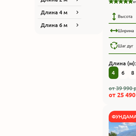
о
Длина 4 м
Высота
Длина 6 м
Ширина
Шаг дуг
Длина (м)
4
6
8
от
39 990
р
от
25 490
ФУНДАМА