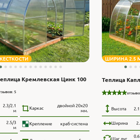
 ЖЕСТКОСТИ
ШИРИНА 2.5 
теплица Кремлевская Цинк 100
Теплица Капл
тзывов: 5
отзыво
2.3/2.1
двойной 20х20
Каркас
Высота
2.1
м
мм.
2.5/3
Ширина
2
Крепление
краб-система
м
0.6
Шаг дуг