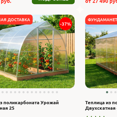
руб.
от
27 490
руб
НАЯ ДОСТАВКА
ФУНДАМАНЕТ
-37%
из поликарбоната Урожай
Теплица из п
ная 25
Двухскатная 