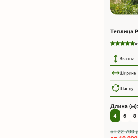
Теплица 
о
Высота
Ширина
Шаг дуг
Длина (м)
4
6
8
от
22 700
р