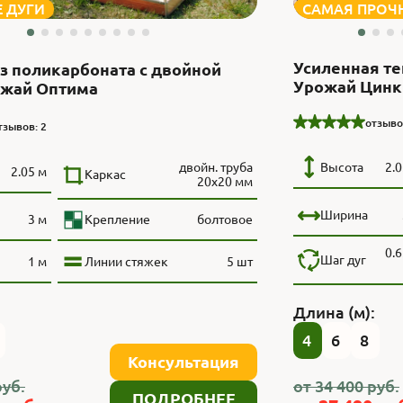
 ДУГИ
САМАЯ ПРОЧ
Усиленная те
з поликарбоната с двойной
Урожай Цинк
ожай Оптима
отзыво
тзывов: 2
Высота
2.0
двойн. труба
2.05 м
Каркас
20x20 мм
Ширина
3 м
Крепление
болтовое
0.6
Шаг дуг
1 м
Линии стяжек
5 шт
:
Длина (м):
4
6
8
Консультация
уб.
от
34 400
руб.
ПОДРОБНЕЕ