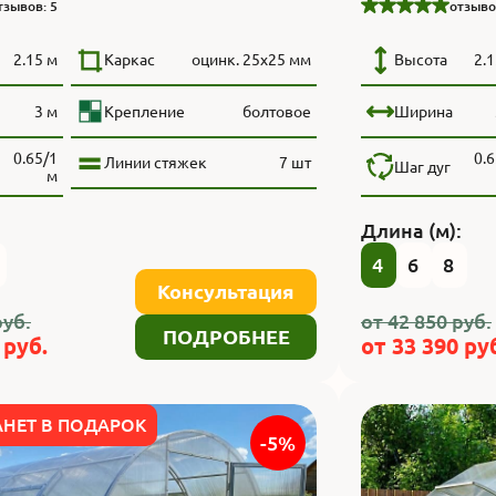
тзывов: 5
отзыво
2.15 м
Каркас
оцинк. 25х25 мм
Высота
2.1
3 м
Крепление
болтовое
Ширина
0.65/1
0.6
Линии стяжек
7 шт
Шаг дуг
м
:
Длина (м):
4
6
8
Консультация
уб.
от
42 850
руб.
ПОДРОБНЕЕ
руб.
от
33 390
руб
НЕТ В ПОДАРОК
-5%