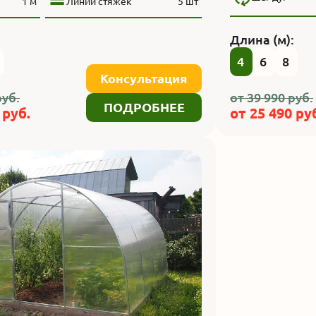
1 м
Линии стяжек
5 шт
:
Длина (м):
4
6
8
Консультация
уб.
от
39 990
руб.
ПОДРОБНЕЕ
руб.
от
25 490
руб