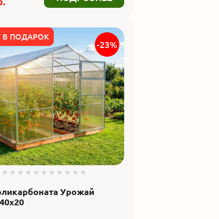
.
 В ПОДАРОК
-23%
оликарбоната Урожай
40x20