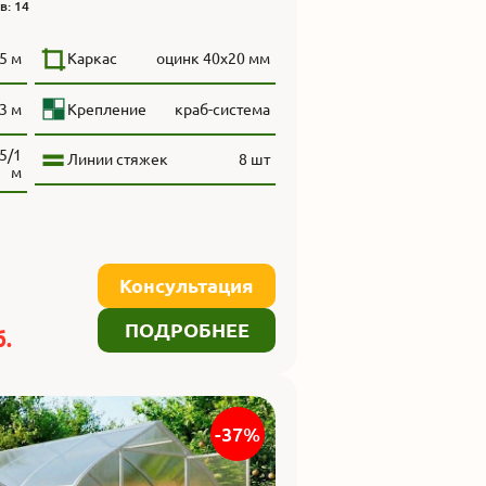
в: 14
5 м
Каркас
оцинк 40x20 мм
3 м
Крепление
краб-система
5/1
Линии стяжек
8 шт
м
Консультация
ПОДРОБНЕЕ
.
-37%