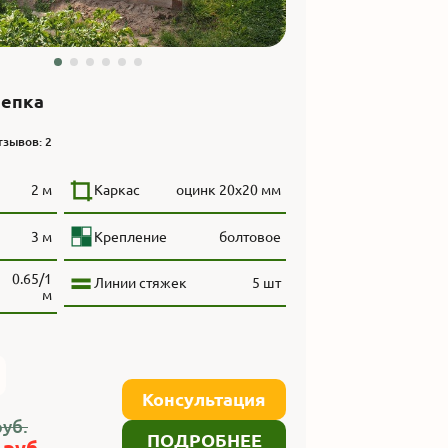
Репка
тзывов: 2
2 м
Каркас
оцинк 20х20 мм
3 м
Крепление
болтовое
0.65/1
Линии стяжек
5 шт
м
:
Консультация
уб.
ПОДРОБНЕЕ