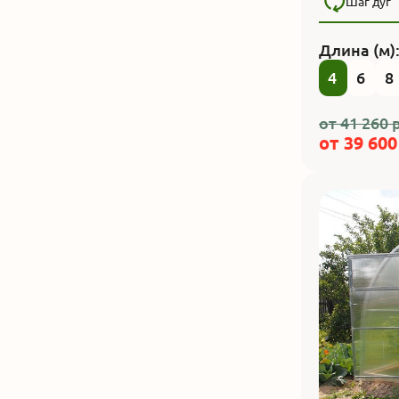
Шаг дуг
Длина (м)
4
6
8
от
41 260
р
от
39 600