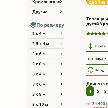
Кремлевская
ДВОЙНЫЕ
Другие
Теплица и
дугой Ур
По размеру
2 x 4 м
о
2.5 x 4 м
Высота
2 x 6 м
Ширина
2 x 8 м
Шаг дуг
3 x 4 м
Длина (м)
3 x 6 м
4
6
8
3 x 8 м
от
34 490
р
3 x 10 м