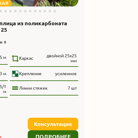
НАЯ
плица из поликарбоната
 25
в: 8
двойной 25х25
5 м
Каркас
мм
3 м
Крепление
усиленное
5/1
Линии стяжек
7 шт
м
Консультация
ПОДРОБНЕЕ