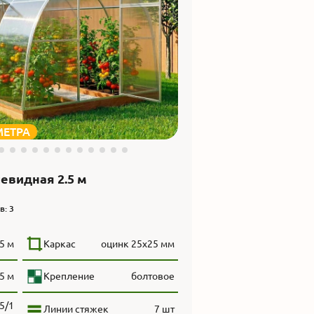
МЕТРА
евидная 2.5 м
в: 3
5 м
Каркас
оцинк 25х25 мм
.5 м
Крепление
болтовое
5/1
Линии стяжек
7 шт