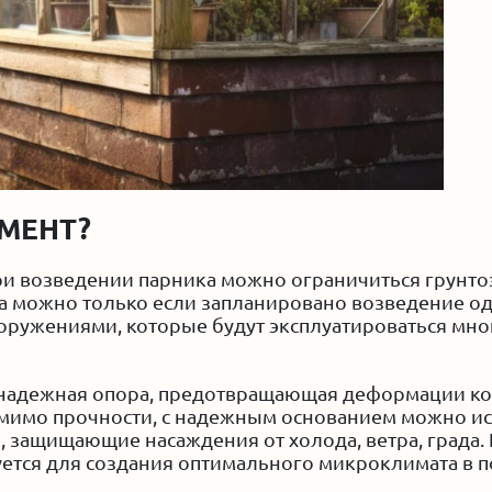
МЕНТ?
ри возведении парника можно ограничиться грунт
а можно только если запланировано возведение о
оружениями, которые будут эксплуатироваться мно
 надежная опора, предотвращающая деформации кон
мимо прочности, с надежным основанием можно ис
 защищающие насаждения от холода, ветра, града.
буется для создания оптимального микроклимата в 