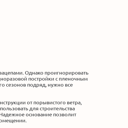
озацепами. Однако проигнорировать
дноразовой постройки с пленочным
го сезонов подряд, нужно все
струкции от порывистого ветра,
пользовать для строительства
 Надежное основание позволит
помещении.