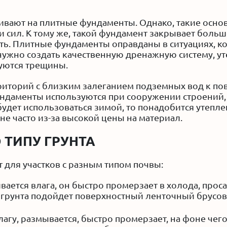
ивают на плитные фундаменты. Однако, такие основ
 сил. К тому же, такой фундамент закрывает больш
ь. Плитные фундаменты оправданы в ситуациях, к
нужно создать качественную дренажную систему, уте
зуются трещины.
иторий с близким залеганием подземных вод к пов
ндаменты используются при сооружении строений, 
будет использоваться зимой, то понадобится утепл
е часто из-за высокой цены на материал.
 ТИПУ ГРУНТА
 для участков с разным типом почвы:
вается влага, он быстро промерзает в холода, про
о грунта подойдет поверхностный ленточный брусо
лагу, размывается, быстро промерзает, на фоне че