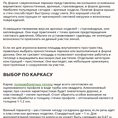
По форме современные парники представлены несколькими основными
вариантами: прямостенные, арочные, стреловидные, в форме домика.
Наиболее популярные сегодня – арочные модели. Покатая форма крыши
и стен способствует быстрому сходу снега. Это хороший способ
защитить конструкции от чрезмерной снеговой нагрузки и возможных
повреждений.
Усовершенствованная версия арочных моделей – стреловидные, или
каплевидные. Они еще практичнее с точки зрения предотвращения
снегового давления. Обычно их устанавливают садоводы, не имеющие
возможности приезжать на дачный участок зимой.
Если же для агронома важна площадь внутреннего пространства,
правильно выбрать прямостенные парники или выполненные в форме
домика. Они не срезают площадь и позволяют комфортнее работать в
теплице и выращивать высокорослые растения. Отдельная категория
конструкций – пристенные. Они выглядят, как небольшие оранжереи,
пристроенные к сооружению на участке.
ВЫБОР ПО КАРКАСУ
Каркас
поликарбонатных теплиц
чаще всего изготовлен из
оцинкованного профиля в виде трубы или квадрата. Алюминиевый
каркас при схожих характеристиках будет значительно дороже, а
пластиковый – менее прочный. Стоит обратить особое внимание на
качество обработки и толщину стенки профиля – оптимальной является
толщина 1-1.2 мм.
Важный параметр – расстояние между соседними дугами, если речь идет
о классических арочных моделях. Стандартный шаг – 1 м. Для
дополнительной прочности корпуса он может быть сокращен до 0.67 м.