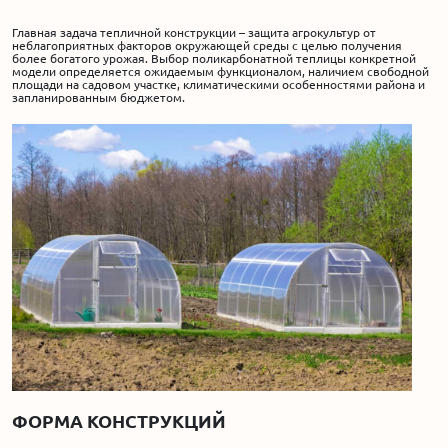
Главная задача тепличной конструкции – защита агрокультур от
Акции
неблагоприятных факторов окружающей среды с целью получения
более богатого урожая. Выбор поликарбонатной теплицы конкретной
модели определяется ожидаемым функционалом, наличием свободной
площади на садовом участке, климатическими особенностями района и
Производство
запланированным бюджетом.
Выставка
Отзывы
Вопросы
Гарантии
Вакансии
ФОРМА КОНСТРУКЦИЙ