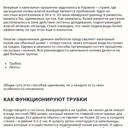
Впервые о капельном орошении задумались в Израиле – стране, где
насыщение почвы влагой вообще является проблемой. Один из
местных агротехников в 50-е гг. XX века обнаружил разницу в развитии,
казалось бы, одинаковых кустов. Как оказалось, более развитое растение
располагалось в зоне действия системы дождевания, подпитывающей
влагой зеленую изгородь. Стало очевидно, что такая подача воды более
эффективна, но при этом еще и экономна.
Многие современные дачники-любители представляют капельный
полив как обычный шланг с отверстиями, через которые вода поступает
на грядки. Однако в реальности способы организации систем орошения
несколько сложнее. Все разновидности капельного полива делятся на
две большие группы:
Трубки;
Ленты.
Общая суть этих способов одинакова, но у каждого есть свои
особенности механизма.
КАК ФУНКЦИОНИРУЮТ ТРУБКИ
Когда говорят о системе, базирующейся на трубке, на самом деле имеют
в виду жесткий ПВХ-шланг, который является главной магистралью для
подачи воды. Его диаметр обычно составляет не более 20 мм, а толщина
стенок – в районе 0.5-2 мм. К шлангу затем монтируются капельницы,
через которые и осуществляется подкорневой полив растений. И здесь