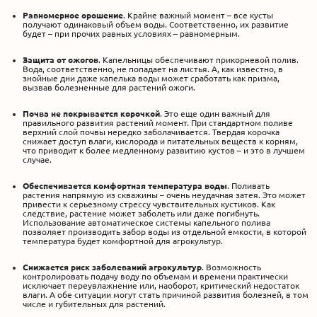
Равномерное орошение
. Крайне важный момент – все кусты
получают одинаковый объем воды. Соответственно, их развитие
будет – при прочих равных условиях – равномерным.
Защита от ожогов
. Капельницы обеспечивают прикорневой полив.
Вода, соответственно, не попадает на листья. А, как известно, в
знойные дни даже капелька воды может сработать как призма,
вызвав болезненные для растений ожоги.
Почва не покрывается корочкой
. Это еще один важный для
правильного развития растений момент. При стандартном поливе
верхний слой почвы нередко заболачивается. Твердая корочка
снижает доступ влаги, кислорода и питательных веществ к корням,
что приводит к более медленному развитию кустов – и это в лучшем
случае.
Обеспечивается комфортная температура воды
. Поливать
растения напрямую из скважины – очень неудачная затея. Это может
привести к серьезному стрессу чувствительных кустиков. Как
следствие, растение может заболеть или даже погибнуть.
Использование автоматическое системы капельного полива
позволяет производить забор воды из отдельной емкости, в которой
температура будет комфортной для агрокультур.
Снижается риск заболеваний агрокультур
. Возможность
контролировать подачу воду по объемам и времени практически
исключает переувлажнение или, наоборот, критический недостаток
влаги. А обе ситуации могут стать причиной развития болезней, в том
числе и губительных для растений.