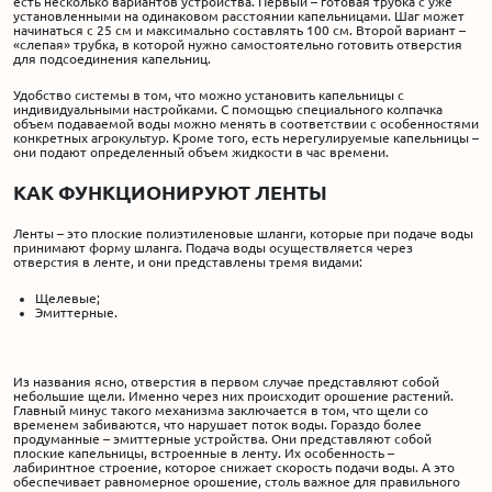
есть несколько вариантов устройства. Первый – готовая трубка с уже
установленными на одинаковом расстоянии капельницами. Шаг может
начинаться с 25 см и максимально составлять 100 см. Второй вариант –
«слепая» трубка, в которой нужно самостоятельно готовить отверстия
для подсоединения капельниц.
Удобство системы в том, что можно установить капельницы с
индивидуальными настройками. С помощью специального колпачка
объем подаваемой воды можно менять в соответствии с особенностями
конкретных агрокультур. Кроме того, есть нерегулируемые капельницы –
они подают определенный объем жидкости в час времени.
КАК ФУНКЦИОНИРУЮТ ЛЕНТЫ
Ленты – это плоские полиэтиленовые шланги, которые при подаче воды
принимают форму шланга. Подача воды осуществляется через
отверстия в ленте, и они представлены тремя видами:
Щелевые;
Эмиттерные.
Из названия ясно, отверстия в первом случае представляют собой
небольшие щели. Именно через них происходит орошение растений.
Главный минус такого механизма заключается в том, что щели со
временем забиваются, что нарушает поток воды. Гораздо более
продуманные – эмиттерные устройства. Они представляют собой
плоские капельницы, встроенные в ленту. Их особенность –
лабиринтное строение, которое снижает скорость подачи воды. А это
обеспечивает равномерное орошение, столь важное для правильного