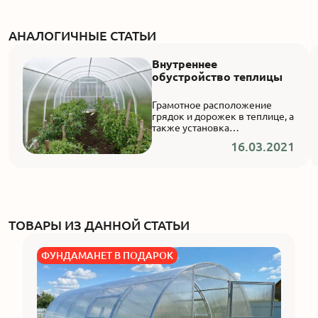
АНАЛОГИЧНЫЕ СТАТЬИ
Внутреннее
обустройство теплицы
Грамотное расположение
грядок и дорожек в теплице, а
также установка
дополнительного
16.03.2021
оборудования обеспечат
комфортные условия как для
развития агрокультур, так и
для работы с ними.
Предлагаем рекомендации о
внутреннем обустройстве от
наших экспертов.
ТОВАРЫ ИЗ ДАННОЙ СТАТЬИ
ФУНДАМАНЕТ В ПОДАРОК