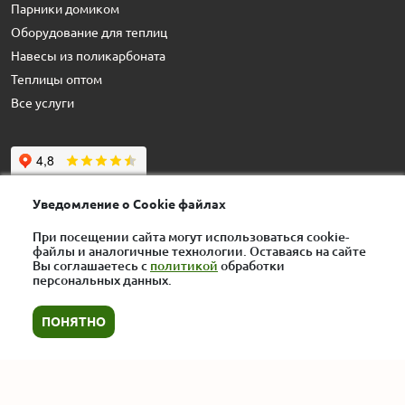
Парники домиком
Оборудование для теплиц
Навесы из поликарбоната
Теплицы оптом
Все услуги
Уведомление о Cookie файлах
При посещении сайта могут использоваться cookie-
Контактные данные
файлы и аналогичные технологии. Оставаясь на сайте
Вы соглашаетесь с
политикой
обработки
+7 (495) 125-03-45
персональных данных.
rus-teplici-msk@yandex.ru
ПОНЯТНО
129515,
г. Москва
,
ул. Академика
Королева, д. 13, стр. 1
Пн-Вс, с 8:00 до 21:00