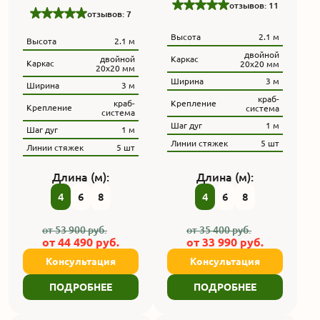
отзывов: 11
отзывов: 7
Высота
2.1 м
Высота
2.1 м
двойной
двойной
Каркас
Каркас
20x20 мм
20x20 мм
Ширина
3 м
Ширина
3 м
краб-
краб-
Крепление
Крепление
система
система
Шаг дуг
1 м
Шаг дуг
1 м
Линии стяжек
5 шт
Линии стяжек
5 шт
Длина (м):
Длина (м):
4
6
8
4
6
8
от
53 900
руб.
от
35 400
руб.
от
44 490
руб.
от
33 990
руб.
Консультация
Консультация
ПОДРОБНЕЕ
ПОДРОБНЕЕ