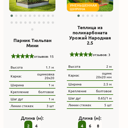
УМЕНЬШЕННАЯ
ШИРИНА
Теплица из
поликарбоната
Урожай Народная
Парник Тюльпан
2.5
Мини
отзывов: 3
отзывов: 15
Высота
2 м
Высота
1.1 м
оцинк
оцинковка
Каркас
Каркас
20х20 мм
20х20
Ширина
2.5 м
Ширина
1 м
Крепление
болтовое
Крепление
болтовое
Шаг дуг
0.65/1 м
Шаг дуг
1 м
Линии стяжек
5 шт
Линии стяжек
3 шт
Длина (м):
Длина (м):
2
4
4
6
8