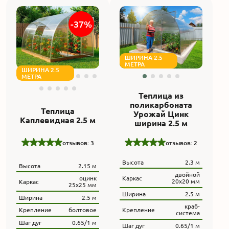
-37%
ШИРИНА 2.5
МЕТРА
ШИРИНА 2.5
МЕТРА
Теплица из
поликарбоната
Теплица
Урожай Цинк
Каплевидная 2.5 м
ширина 2.5 м
отзывов: 2
отзывов: 3
Высота
2.3 м
Высота
2.15 м
двойной
Каркас
оцинк
20х20 мм
Каркас
25х25 мм
Ширина
2.5 м
Ширина
2.5 м
краб-
Крепление
Крепление
болтовое
система
Шаг дуг
0.65/1 м
Шаг дуг
0.65/1 м