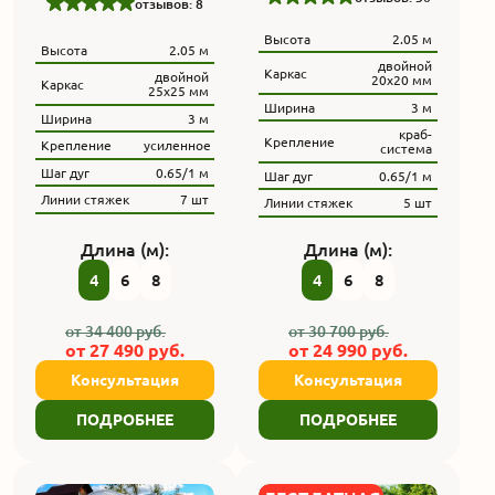
отзывов: 8
Высота
2.05 м
Высота
2.05 м
двойной
Каркас
двойной
20х20 мм
Каркас
25х25 мм
Ширина
3 м
Ширина
3 м
краб-
Крепление
Крепление
усиленное
система
Шаг дуг
0.65/1 м
Шаг дуг
0.65/1 м
Линии стяжек
7 шт
Линии стяжек
5 шт
Длина (м):
Длина (м):
4
6
8
4
6
8
от
34 400
руб.
от
30 700
руб.
от
27 490
руб.
от
24 990
руб.
Консультация
Консультация
ПОДРОБНЕЕ
ПОДРОБНЕЕ