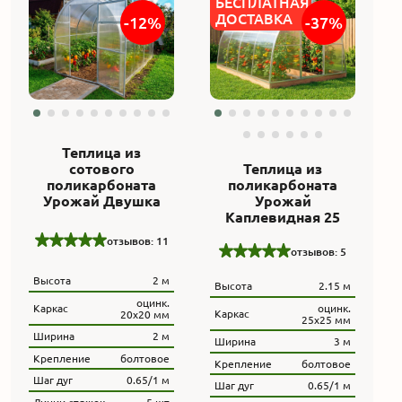
БЕСПЛАТНАЯ
ДОСТАВКА
-12%
-37%
Теплица из
сотового
Теплица из
поликарбоната
поликарбоната
Урожай Двушка
Урожай
Каплевидная 25
отзывов: 11
отзывов: 5
Высота
2 м
Высота
2.15 м
оцинк.
оцинк.
Каркас
Каркас
20х20 мм
25х25 мм
Ширина
2 м
Ширина
3 м
Крепление
болтовое
Крепление
болтовое
Шаг дуг
0.65/1 м
Шаг дуг
0.65/1 м