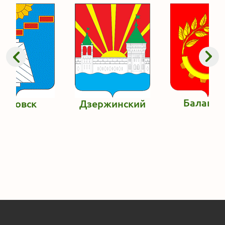
Балаши
Дедовск
Дзержинский