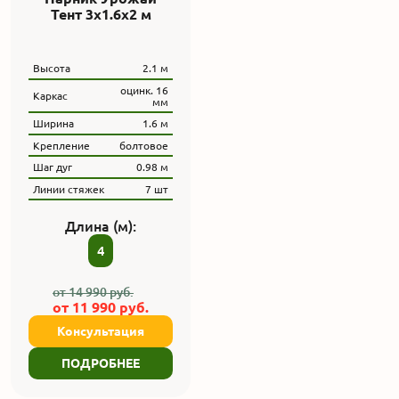
Тент 3x1.6x2 м
Высота
2.1 м
оцинк. 16
Каркас
мм
Ширина
1.6 м
Крепление
болтовое
Шаг дуг
0.98 м
Линии стяжек
7 шт
Длина (м):
4
от
14 990
руб.
от
11 990
руб.
Консультация
ПОДРОБНЕЕ