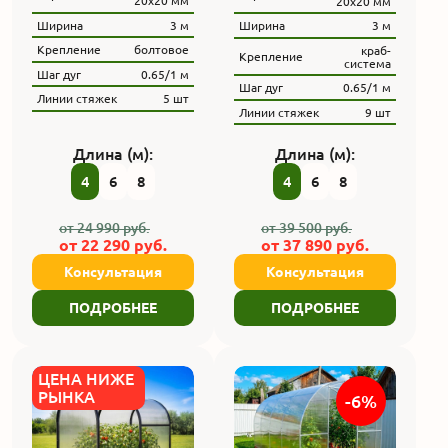
20x20 мм
20х20 мм
Ширина
3 м
Ширина
3 м
Крепление
болтовое
краб-
Крепление
система
Шаг дуг
0.65/1 м
Шаг дуг
0.65/1 м
Линии стяжек
5 шт
Линии стяжек
9 шт
Длина (м):
Длина (м):
4
6
8
4
6
8
от
24 990
руб.
от
39 500
руб.
от
22 290
руб.
от
37 890
руб.
Консультация
Консультация
ПОДРОБНЕЕ
ПОДРОБНЕЕ
ЦЕНА НИЖЕ
РЫНКА
-6%