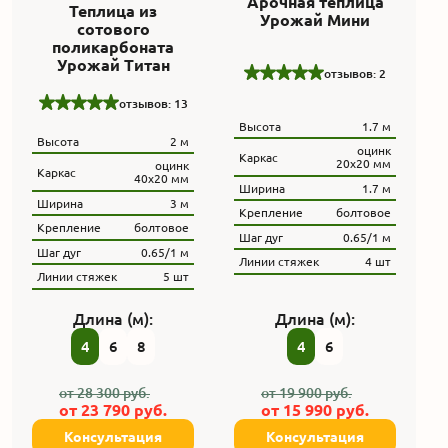
Арочная теплица
Теплица из
Урожай Мини
сотового
поликарбоната
Урожай Титан
отзывов: 2
отзывов: 13
Высота
1.7 м
Высота
2 м
оцинк
Каркас
20х20 мм
оцинк
Каркас
40х20 мм
Ширина
1.7 м
Ширина
3 м
Крепление
болтовое
Крепление
болтовое
Шаг дуг
0.65/1 м
Шаг дуг
0.65/1 м
Линии стяжек
4 шт
Линии стяжек
5 шт
Длина (м):
Длина (м):
4
6
8
4
6
от
28 300
руб.
от
19 900
руб.
от
23 790
руб.
от
15 990
руб.
Консультация
Консультация