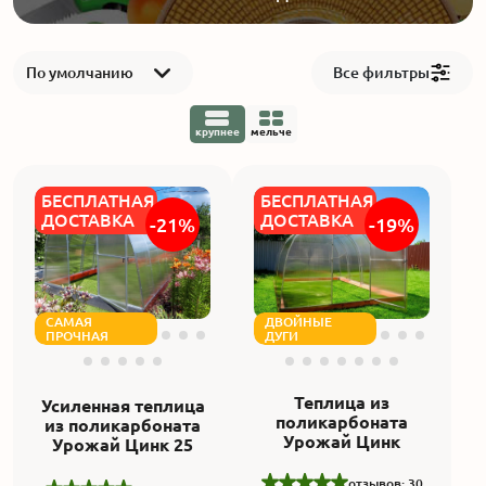
Акции
По умолчанию
Все фильтры
Производство
крупнее
мельче
Выставка
БЕСПЛАТНАЯ
БЕСПЛАТНАЯ
Отзывы
ДОСТАВКА
ДОСТАВКА
-21%
-19%
Вопросы
САМАЯ
ДВОЙНЫЕ
Гарантии
ПРОЧНАЯ
ДУГИ
Вакансии
Теплица из
Усиленная теплица
поликарбоната
из поликарбоната
Урожай Цинк
Урожай Цинк 25
отзывов: 30