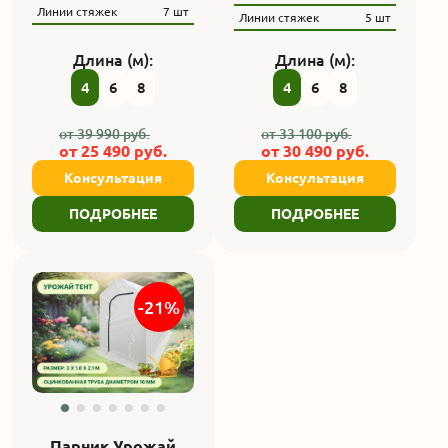
Линии стяжек
7 шт
Линии стяжек
5 шт
Длина (м):
Длина (м):
4
6
8
4
6
8
от
39 990
руб.
от
33 100
руб.
от
25 490
руб.
от
30 490
руб.
Консультация
Консультация
ПОДРОБНЕЕ
ПОДРОБНЕЕ
-21%
Парник Урожай